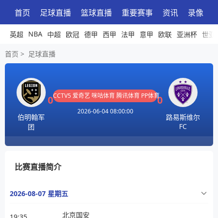
首页
足球直播
篮球直播
重要赛事
资讯
录像
NBA
英超
中超
欧冠
德甲
西甲
法甲
意甲
欧联
亚洲杯
世亚
首页
>
足球直播
CCTV5
爱奇艺
咪咕体育
腾讯体育
PP体育
0
0
2026-06-04 08:00:00
伯明翰军
路易斯维尔
FC
团
比赛直播简介
2026-08-07 星期五
北京国安
19:35