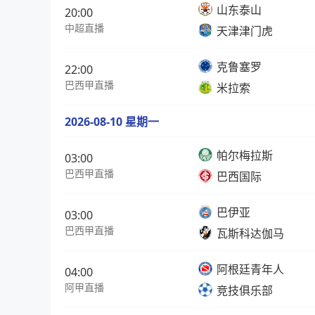
山东泰山
20:00
中超直播
天津津门虎
克鲁塞罗
22:00
巴西甲直播
米拉索
2026-08-10 星期一
帕尔梅拉斯
03:00
巴西甲直播
巴西国际
巴伊亚
03:00
巴西甲直播
瓦斯科达伽马
阿根廷青年人
04:00
阿甲直播
竞技俱乐部