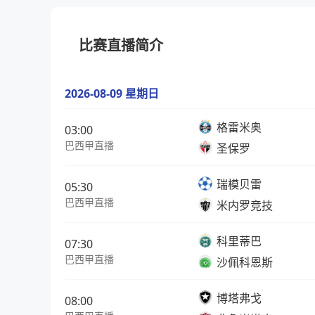
比赛直播简介
2026-08-09 星期日
格雷米奥
03:00
巴西甲直播
圣保罗
瑞模贝雷
05:30
巴西甲直播
米内罗竞技
科里蒂巴
07:30
巴西甲直播
沙佩科恩斯
博塔弗戈
08:00