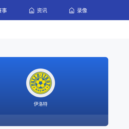
赛事
资讯
录像
伊洛特