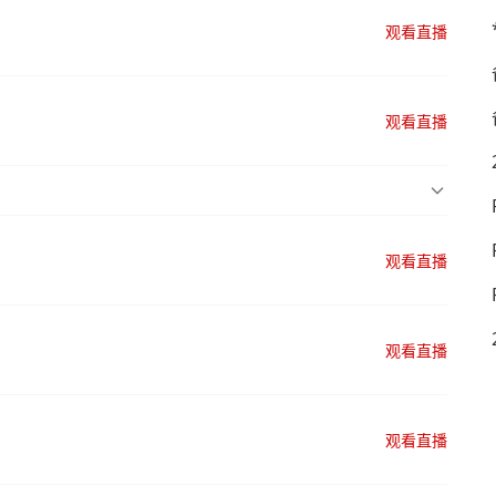
观看直播
观看直播
观看直播
观看直播
观看直播