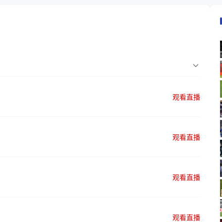
观看直播
观看直播
观看直播
观看直播