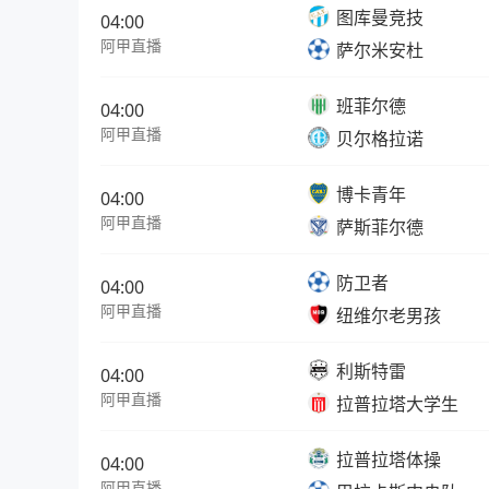
图库曼竞技
04:00
阿甲直播
萨尔米安杜
班菲尔德
04:00
阿甲直播
贝尔格拉诺
博卡青年
04:00
阿甲直播
萨斯菲尔德
防卫者
04:00
阿甲直播
纽维尔老男孩
利斯特雷
04:00
阿甲直播
拉普拉塔大学生
拉普拉塔体操
04:00
阿甲直播