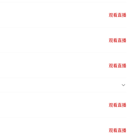
观看直播
观看直播
观看直播
观看直播
观看直播