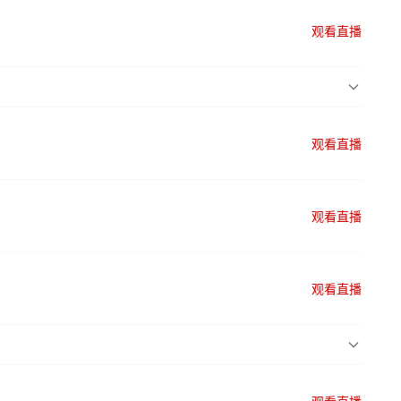
观看直播
观看直播
观看直播
观看直播