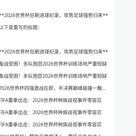
**2026世界杯狂刷进球纪录，攻势足球强势归来**
以下是重写的标题：
**2026世界杯狂刷进球纪录，攻势足球强势归来**
备战受困！多队抱怨2026世界杯训练场地严重短缺
备战受困！多队抱怨2026世界杯训练场地严重短缺
2026世界杯四强激战在即，半决赛巅峰碰撞一触即发
FIFA重拳出击：2026世界杯种族歧视事件零容忍
FIFA重拳出击：2026世界杯种族歧视事件零容忍
FIFA重拳出击：2026世界杯种族歧视事件零容忍