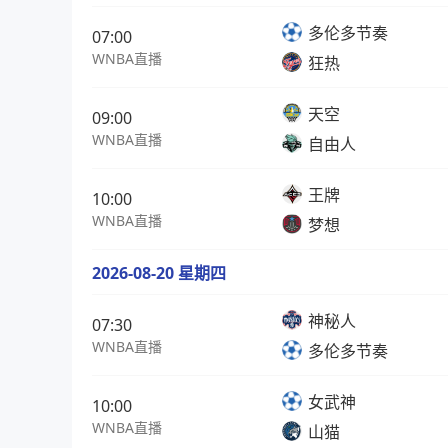
多伦多节奏
07:00
WNBA直播
狂热
天空
09:00
WNBA直播
自由人
王牌
10:00
WNBA直播
梦想
2026-08-20 星期四
神秘人
07:30
WNBA直播
多伦多节奏
女武神
10:00
WNBA直播
山猫