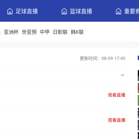
足球直播
篮球直播
重要
联
亚洲杯
世亚预
中甲
日职联
韩K联
08-09 17:45
观看直播
观看直播