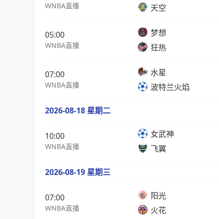
WNBA直播
天空
梦想
05:00
WNBA直播
狂热
水星
07:00
WNBA直播
波特兰火焰
2026-08-18 星期二
女武神
10:00
WNBA直播
飞翼
2026-08-19 星期三
阳光
07:00
WNBA直播
火花