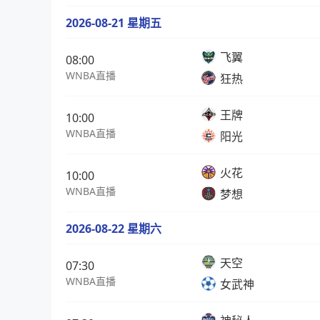
2026-08-21 星期五
飞翼
08:00
WNBA直播
狂热
王牌
10:00
WNBA直播
阳光
火花
10:00
WNBA直播
梦想
2026-08-22 星期六
天空
07:30
WNBA直播
女武神