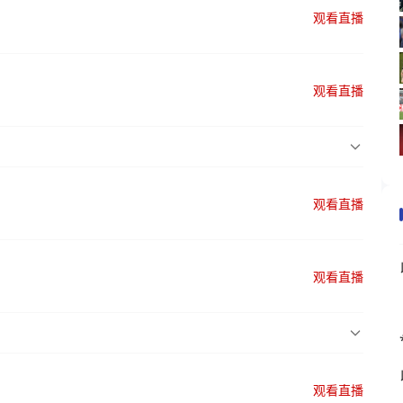
观看直播
观看直播
观看直播
观看直播
观看直播