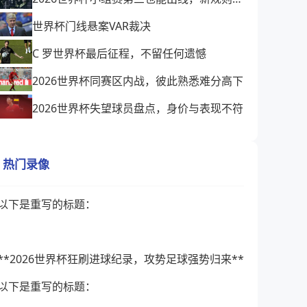
世界杯门线悬案VAR裁决
C 罗世界杯最后征程，不留任何遗憾
2026世界杯同赛区内战，彼此熟悉难分高下
2026世界杯失望球员盘点，身价与表现不符
热门录像
以下是重写的标题：
**2026世界杯狂刷进球纪录，攻势足球强势归来**
以下是重写的标题：