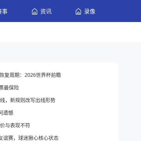
赛事
资讯
录像
恢复周期：2026世界杯前瞻
票最保险
出线，新规则改写出线形势
何遗憾
身价与表现不符
阵友谊赛，球迷揪心核心状态