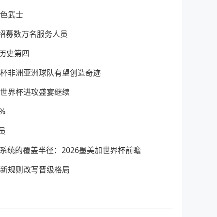
蓝色武士
招募数万名服务人员
冠历史第四
界杯非洲亚洲球队有望创造奇迹
6世界杯进攻盛宴继续
%
员
温系统的覆盖半径：2026墨美加世界杯前瞻
杯新规则改写晋级格局