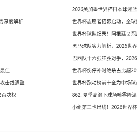
2026美加墨世界杯日本球迷
势深度解析
世界杯志愿者招募启动，全球
世界杯球队纪录！阿根廷 2 
黑马球队实力解析，2026世
巴西队十六强狂胜对手，202
场最佳
世界杯伤停补时绝杀占比超20
团攻击线调整
世界杯跑动榜前十全为中场球
次否决权
862. 夏季高温下球场喷雾降
小组第三也出线！2026世界