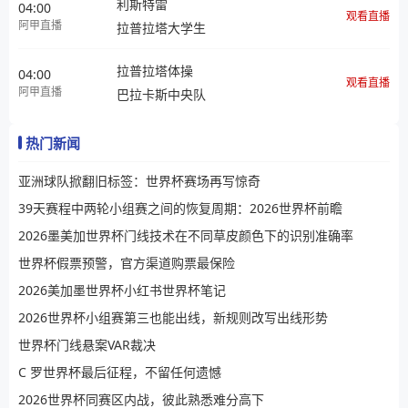
利斯特雷
04:00
观看直播
阿甲直播
拉普拉塔大学生
拉普拉塔体操
04:00
观看直播
阿甲直播
巴拉卡斯中央队
热门新闻
亚洲球队掀翻旧标签：世界杯赛场再写惊奇
39天赛程中两轮小组赛之间的恢复周期：2026世界杯前瞻
2026墨美加世界杯门线技术在不同草皮颜色下的识别准确率
世界杯假票预警，官方渠道购票最保险
2026美加墨世界杯小红书世界杯笔记
2026世界杯小组赛第三也能出线，新规则改写出线形势
世界杯门线悬案VAR裁决
C 罗世界杯最后征程，不留任何遗憾
2026世界杯同赛区内战，彼此熟悉难分高下