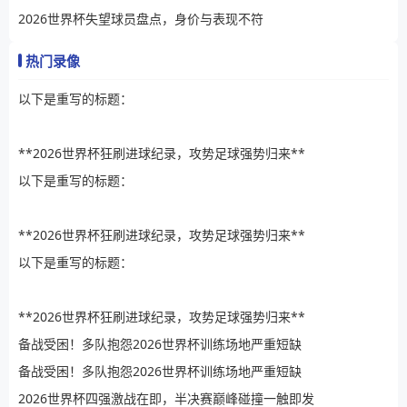
2026世界杯失望球员盘点，身价与表现不符
热门录像
以下是重写的标题：
**2026世界杯狂刷进球纪录，攻势足球强势归来**
以下是重写的标题：
**2026世界杯狂刷进球纪录，攻势足球强势归来**
以下是重写的标题：
**2026世界杯狂刷进球纪录，攻势足球强势归来**
备战受困！多队抱怨2026世界杯训练场地严重短缺
备战受困！多队抱怨2026世界杯训练场地严重短缺
2026世界杯四强激战在即，半决赛巅峰碰撞一触即发