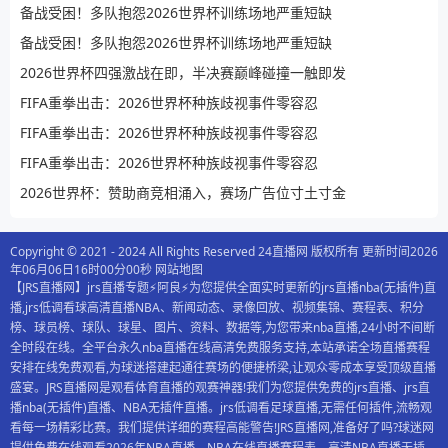
备战受困！多队抱怨2026世界杯训练场地严重短缺
备战受困！多队抱怨2026世界杯训练场地严重短缺
2026世界杯四强激战在即，半决赛巅峰碰撞一触即发
FIFA重拳出击：2026世界杯种族歧视事件零容忍
FIFA重拳出击：2026世界杯种族歧视事件零容忍
FIFA重拳出击：2026世界杯种族歧视事件零容忍
2026世界杯：赞助商竞相涌入，赛场广告位寸土寸金
Copyright © 2021 - 2024 All Rights Reserved 24直播网 版权所有 更新时间2026
年06月06日16时00分00秒
网站地图
【JRS直播网】jrs直播专题⚡阿良⚡为您提供全面实时更新的jrs直播nba(无插件)直
播,jrs低调看球高清直播NBA、新闻动态、录像回放、视频集锦、赛程表、积分
榜、球员榜、球队、球星、图片、资料、数据等,为您带来nba直播,24小时不间断
全时段在线。全平台永久nba直播在线高清免费服务支持,本站承诺全场直播赛程
安排在线免费观看,为球迷搭建起通往赛场的便捷桥梁,让观众零成本享受顶级直播
盛宴。JRS直播网是观看体育直播的观赛神器!我们为您提供免费的jrs直播、jrs直
播nba(无插件)直播、NBA无插件直播。jrs低调看足球直播,无需任何插件,流畅观
看每一场精彩比赛。我们提供详细的赛程高能警告!JRS直播网,准备好了吗?球迷网
提供免费在线观看2026年NBA直播、NBA在线直播赛程表、高清NBA直播无插