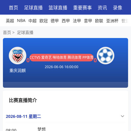
首页
足球直播
篮球直播
重要赛事
资讯
录像
NBA
英超
中超
欧冠
德甲
西甲
法甲
意甲
欧联
亚洲杯
世亚
首页
>
足球直播
CCTV5
爱奇艺
咪咕体育
腾讯体育
PP体育
0
0
2026-06-06 16:00:00
重庆润麒
比赛直播简介
2026-08-11 星期二
梦想
08:00