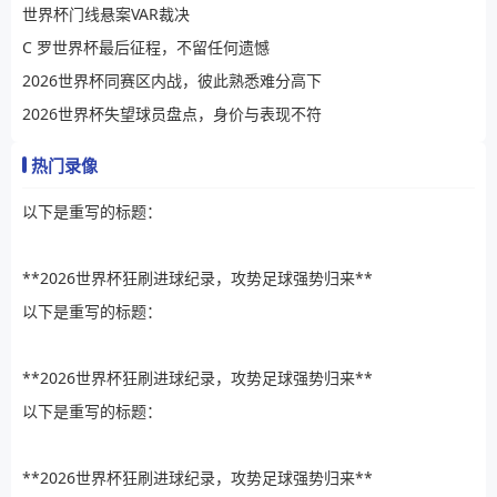
世界杯门线悬案VAR裁决
C 罗世界杯最后征程，不留任何遗憾
2026世界杯同赛区内战，彼此熟悉难分高下
2026世界杯失望球员盘点，身价与表现不符
热门录像
以下是重写的标题：
**2026世界杯狂刷进球纪录，攻势足球强势归来**
以下是重写的标题：
**2026世界杯狂刷进球纪录，攻势足球强势归来**
以下是重写的标题：
**2026世界杯狂刷进球纪录，攻势足球强势归来**