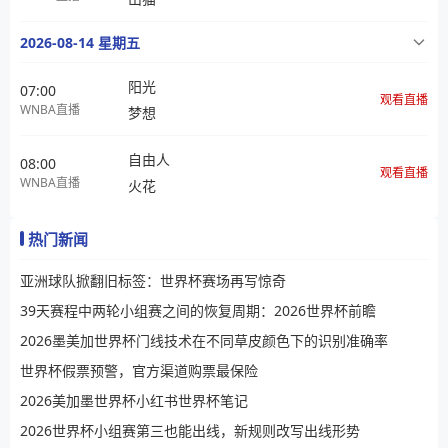
2026-08-14 星期五
阳光
07:00
观看直播
WNBA直播
梦想
自由人
08:00
观看直播
WNBA直播
火花
热门新闻
亚洲球队掀翻旧标签：世界杯赛场再写惊奇
39天赛程中两轮小组赛之间的恢复周期：2026世界杯前瞻
2026墨美加世界杯门线技术在不同草皮颜色下的识别准确率
世界杯假票预警，官方渠道购票最保险
2026美加墨世界杯小红书世界杯笔记
2026世界杯小组赛第三也能出线，新规则改写出线形势