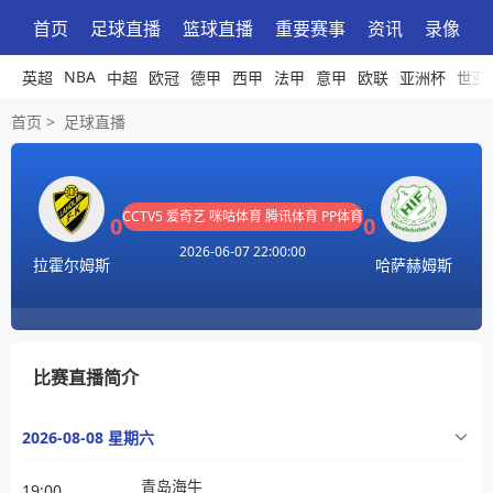
首页
足球直播
篮球直播
重要赛事
资讯
录像
NBA
英超
中超
欧冠
德甲
西甲
法甲
意甲
欧联
亚洲杯
世亚
首页
>
足球直播
CCTV5
爱奇艺
咪咕体育
腾讯体育
PP体育
0
0
2026-06-07 22:00:00
拉霍尔姆斯
哈萨赫姆斯
比赛直播简介
2026-08-08 星期六
青岛海牛
19:00