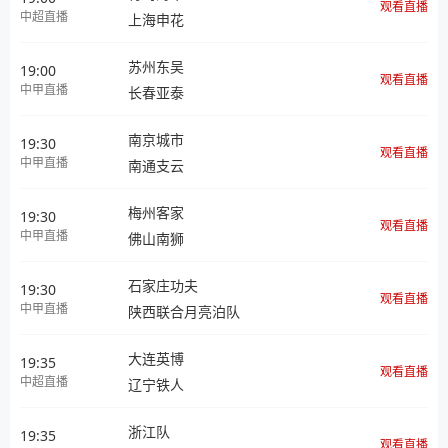
观看直播
中超直播
上海申花
苏州东吴
19:00
观看直播
中甲直播
长春亚泰
南京城市
19:30
观看直播
中甲直播
南通支云
梅州客家
19:30
观看直播
中甲直播
佛山南狮
石家庄功夫
19:30
观看直播
中甲直播
陕西联合月亮泊队
大连英博
19:35
观看直播
中超直播
辽宁铁人
浙江队
19:35
观看直播