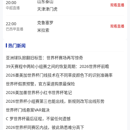
山东泰山
20:00
观看直播
中超直播
天津津门虎
克鲁塞罗
22:00
观看直播
巴西甲直播
米拉索
热门新闻
亚洲球队掀翻旧标签：世界杯赛场再写惊奇
39天赛程中两轮小组赛之间的恢复周期：2026世界杯前瞻
2026墨美加世界杯门线技术在不同草皮颜色下的识别准确率
世界杯假票预警，官方渠道购票最保险
2026美加墨世界杯小红书世界杯笔记
2026世界杯小组赛第三也能出线，新规则改写出线形势
世界杯门线悬案VAR裁决
C 罗世界杯最后征程，不留任何遗憾
2026世界杯同赛区内战，彼此熟悉难分高下