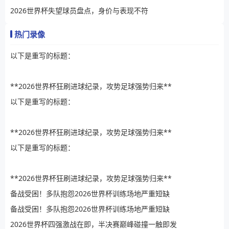
2026世界杯失望球员盘点，身价与表现不符
热门录像
以下是重写的标题：
**2026世界杯狂刷进球纪录，攻势足球强势归来**
以下是重写的标题：
**2026世界杯狂刷进球纪录，攻势足球强势归来**
以下是重写的标题：
**2026世界杯狂刷进球纪录，攻势足球强势归来**
备战受困！多队抱怨2026世界杯训练场地严重短缺
备战受困！多队抱怨2026世界杯训练场地严重短缺
2026世界杯四强激战在即，半决赛巅峰碰撞一触即发