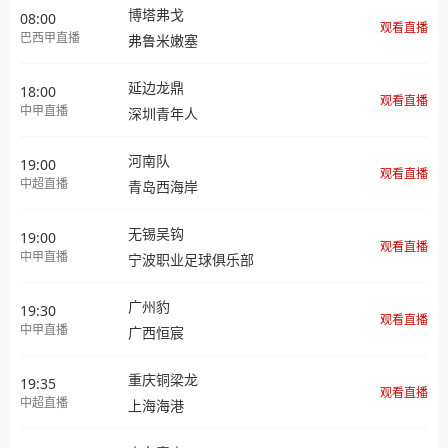
博塔弗戈
08:00
观看直播
巴西甲直播
弗鲁米嫩塞
延边龙鼎
18:00
观看直播
中甲直播
深圳青年人
河南队
19:00
观看直播
中超直播
青岛西海岸
无锡吴钩
19:00
观看直播
中甲直播
宁波职业足球俱乐部
广州豹
19:30
观看直播
中甲直播
广西恒宸
重庆铜梁龙
19:35
观看直播
中超直播
上海海港