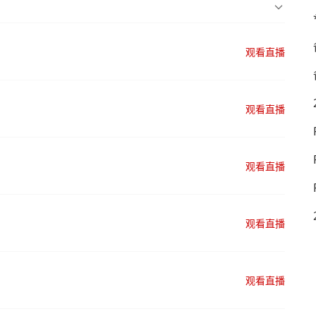
观看直播
观看直播
观看直播
观看直播
观看直播