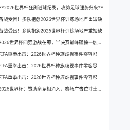
**2026世界杯狂刷进球纪录，攻势足球强势归来**
备战受困！多队抱怨2026世界杯训练场地严重短缺
备战受困！多队抱怨2026世界杯训练场地严重短缺
2026世界杯四强激战在即，半决赛巅峰碰撞一触即发
FIFA重拳出击：2026世界杯种族歧视事件零容忍
FIFA重拳出击：2026世界杯种族歧视事件零容忍
FIFA重拳出击：2026世界杯种族歧视事件零容忍
2026世界杯：赞助商竞相涌入，赛场广告位寸土寸金