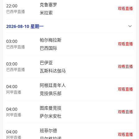
克鲁塞罗
22:00
观看直播
巴西甲直播
米拉索
2026-08-10 星期一
帕尔梅拉斯
03:00
观看直播
巴西甲直播
巴西国际
巴伊亚
03:00
观看直播
巴西甲直播
瓦斯科达伽马
阿根廷青年人
04:00
观看直播
阿甲直播
竞技俱乐部
图库曼竞技
04:00
观看直播
阿甲直播
萨尔米安杜
班菲尔德
04:00
观看直播
阿甲直播
贝尔格拉诺