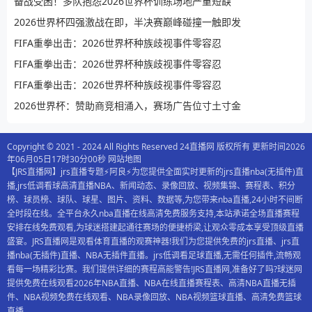
备战受困！多队抱怨2026世界杯训练场地严重短缺
2026世界杯四强激战在即，半决赛巅峰碰撞一触即发
FIFA重拳出击：2026世界杯种族歧视事件零容忍
FIFA重拳出击：2026世界杯种族歧视事件零容忍
FIFA重拳出击：2026世界杯种族歧视事件零容忍
2026世界杯：赞助商竞相涌入，赛场广告位寸土寸金
Copyright © 2021 - 2024 All Rights Reserved 24直播网 版权所有 更新时间2026
年06月05日17时30分00秒
网站地图
【JRS直播网】jrs直播专题⚡阿良⚡为您提供全面实时更新的jrs直播nba(无插件)直
播,jrs低调看球高清直播NBA、新闻动态、录像回放、视频集锦、赛程表、积分
榜、球员榜、球队、球星、图片、资料、数据等,为您带来nba直播,24小时不间断
全时段在线。全平台永久nba直播在线高清免费服务支持,本站承诺全场直播赛程
安排在线免费观看,为球迷搭建起通往赛场的便捷桥梁,让观众零成本享受顶级直播
盛宴。JRS直播网是观看体育直播的观赛神器!我们为您提供免费的jrs直播、jrs直
播nba(无插件)直播、NBA无插件直播。jrs低调看足球直播,无需任何插件,流畅观
看每一场精彩比赛。我们提供详细的赛程高能警告!JRS直播网,准备好了吗?球迷网
提供免费在线观看2026年NBA直播、NBA在线直播赛程表、高清NBA直播无插
件、NBA视频免费在线观看、NBA录像回放、NBA视频篮球直播、高清免费篮球
直播