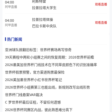
利斯特雷
04:00
观看直播
阿甲直播
拉普拉塔大学生
拉普拉塔体操
04:00
观看直播
阿甲直播
巴拉卡斯中央队
热门新闻
亚洲球队掀翻旧标签：世界杯赛场再写惊奇
39天赛程中两轮小组赛之间的恢复周期：2026世界杯前瞻
2026墨美加世界杯门线技术在不同草皮颜色下的识别准确率
世界杯假票预警，官方渠道购票最保险
2026美加墨世界杯小红书世界杯笔记
2026世界杯小组赛第三也能出线，新规则改写出线形势
世界杯门线悬案VAR裁决
C 罗世界杯最后征程，不留任何遗憾
2026世界杯同赛区内战，彼此熟悉难分高下