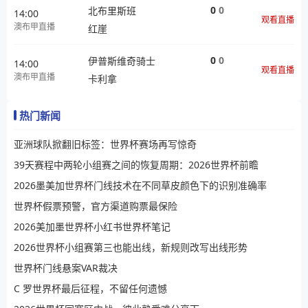
0
0
北布里斯班
14:00
观看直播
澳布甲直播
红崖
0
0
伊普斯维奇骑士
14:00
观看直播
澳布甲直播
卡利拿
热门新闻
亚洲球队掀翻旧标签：世界杯赛场再写惊奇
39天赛程中两轮小组赛之间的恢复周期：2026世界杯前瞻
2026墨美加世界杯门线技术在不同草皮颜色下的识别准确率
世界杯假票预警，官方渠道购票最保险
2026美加墨世界杯小红书世界杯笔记
2026世界杯小组赛第三也能出线，新规则改写出线形势
世界杯门线悬案VAR裁决
C 罗世界杯最后征程，不留任何遗憾