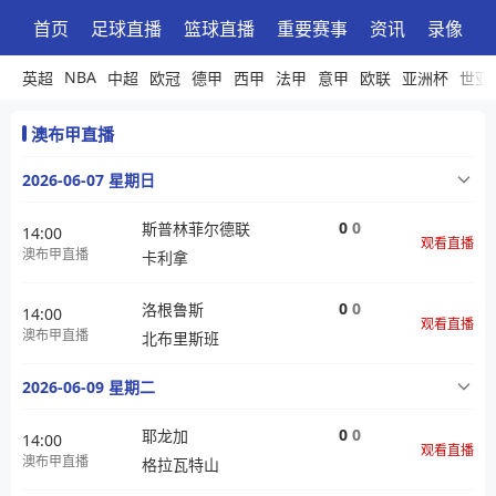
首页
足球直播
篮球直播
重要赛事
资讯
录像
NBA
英超
中超
欧冠
德甲
西甲
法甲
意甲
欧联
亚洲杯
世亚
澳布甲直播
2026-06-07 星期日
0
0
斯普林菲尔德联
14:00
观看直播
澳布甲直播
卡利拿
0
0
洛根鲁斯
14:00
观看直播
澳布甲直播
北布里斯班
2026-06-09 星期二
0
0
耶龙加
14:00
观看直播
澳布甲直播
格拉瓦特山