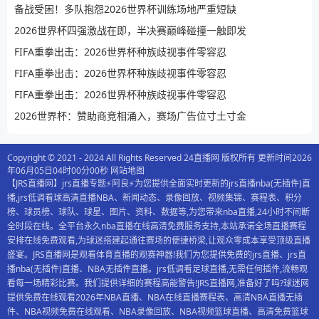
备战受困！多队抱怨2026世界杯训练场地严重短缺
2026世界杯四强激战在即，半决赛巅峰碰撞一触即发
FIFA重拳出击：2026世界杯种族歧视事件零容忍
FIFA重拳出击：2026世界杯种族歧视事件零容忍
FIFA重拳出击：2026世界杯种族歧视事件零容忍
2026世界杯：赞助商竞相涌入，赛场广告位寸土寸金
Copyright © 2021 - 2024 All Rights Reserved 24直播网 版权所有 更新时间2026
年06月05日04时00分00秒
网站地图
【JRS直播网】jrs直播专题⚡阿良⚡为您提供全面实时更新的jrs直播nba(无插件)直
播,jrs低调看球高清直播NBA、新闻动态、录像回放、视频集锦、赛程表、积分
榜、球员榜、球队、球星、图片、资料、数据等,为您带来nba直播,24小时不间断
全时段在线。全平台永久nba直播在线高清免费服务支持,本站承诺全场直播赛程
安排在线免费观看,为球迷搭建起通往赛场的便捷桥梁,让观众零成本享受顶级直播
盛宴。JRS直播网是观看体育直播的观赛神器!我们为您提供免费的jrs直播、jrs直
播nba(无插件)直播、NBA无插件直播。jrs低调看足球直播,无需任何插件,流畅观
看每一场精彩比赛。我们提供详细的赛程高能警告!JRS直播网,准备好了吗?球迷网
提供免费在线观看2026年NBA直播、NBA在线直播赛程表、高清NBA直播无插
件、NBA视频免费在线观看、NBA录像回放、NBA视频篮球直播、高清免费篮球