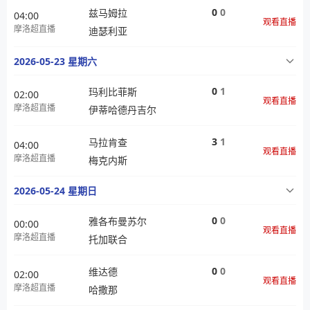
0
0
兹马姆拉
04:00
观看直播
摩洛超直播
迪瑟利亚
2026-05-23 星期六
0
1
玛利比菲斯
02:00
观看直播
摩洛超直播
伊蒂哈德丹吉尔
3
1
马拉肯查
04:00
观看直播
摩洛超直播
梅克内斯
2026-05-24 星期日
0
0
雅各布曼苏尔
00:00
观看直播
摩洛超直播
托加联合
0
0
维达德
02:00
观看直播
摩洛超直播
哈撒那