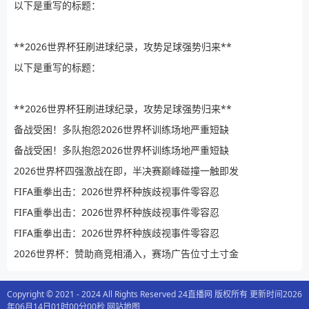
以下是重写的标题：
**2026世界杯狂刷进球纪录，攻势足球强势归来**
以下是重写的标题：
**2026世界杯狂刷进球纪录，攻势足球强势归来**
备战受困！多队抱怨2026世界杯训练场地严重短缺
备战受困！多队抱怨2026世界杯训练场地严重短缺
2026世界杯四强激战在即，半决赛巅峰碰撞一触即发
FIFA重拳出击：2026世界杯种族歧视事件零容忍
FIFA重拳出击：2026世界杯种族歧视事件零容忍
FIFA重拳出击：2026世界杯种族歧视事件零容忍
2026世界杯：赞助商竞相涌入，赛场广告位寸土寸金
Copyright © 2021 - 2024 All Rights Reserved 24直播网 版权所有 更新时间2026
年06月14日01时00分00秒
网站地图