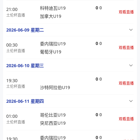
0
0
科特迪瓦U19
21:00
观看直播
土伦杯直播
加拿大U19
2026-06-09 星期二
0
0
委内瑞拉U19
00:30
观看直播
土伦杯直播
葡萄牙U19
2026-06-10 星期三
0
0
19:30
观看直播
土伦杯直播
沙特阿拉伯U19
2026-06-11 星期四
0
0
哥伦比亚U19
01:00
观看直播
土伦杯直播
突尼西亚U19
0
0
委内瑞拉U19
19:30