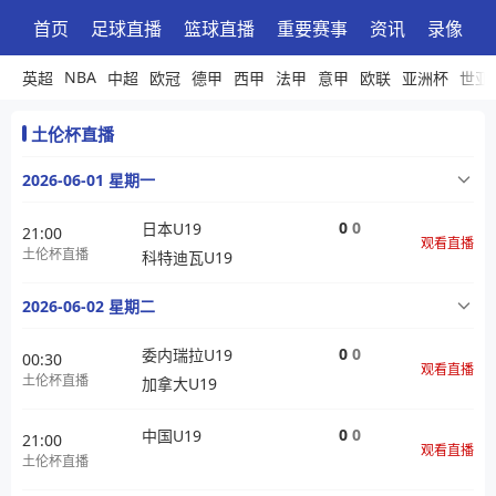
首页
足球直播
篮球直播
重要赛事
资讯
录像
NBA
英超
中超
欧冠
德甲
西甲
法甲
意甲
欧联
亚洲杯
世亚
土伦杯直播
2026-06-01 星期一
0
0
日本U19
21:00
观看直播
土伦杯直播
科特迪瓦U19
2026-06-02 星期二
0
0
委内瑞拉U19
00:30
观看直播
土伦杯直播
加拿大U19
0
0
中国U19
21:00
观看直播
土伦杯直播