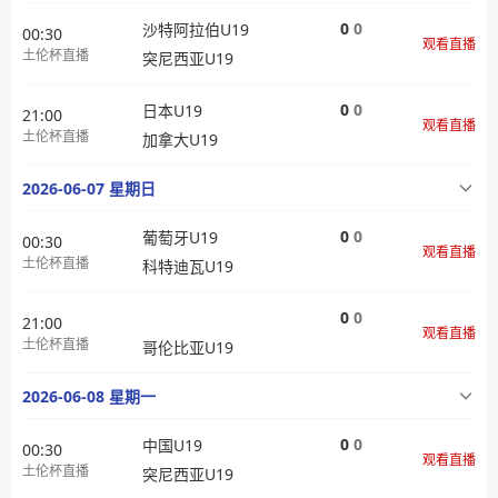
0
0
沙特阿拉伯U19
00:30
观看直播
土伦杯直播
突尼西亚U19
0
0
日本U19
21:00
观看直播
土伦杯直播
加拿大U19
2026-06-07 星期日
0
0
葡萄牙U19
00:30
观看直播
土伦杯直播
科特迪瓦U19
0
0
21:00
观看直播
土伦杯直播
哥伦比亚U19
2026-06-08 星期一
0
0
中国U19
00:30
观看直播
土伦杯直播
突尼西亚U19