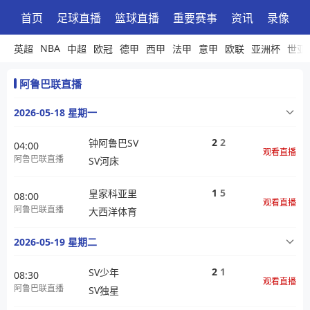
首页
足球直播
篮球直播
重要赛事
资讯
录像
NBA
英超
中超
欧冠
德甲
西甲
法甲
意甲
欧联
亚洲杯
世亚
阿鲁巴联直播
2026-05-18 星期一
2
2
钟阿鲁巴SV
04:00
观看直播
阿鲁巴联直播
SV河床
1
5
皇家科亚里
08:00
观看直播
阿鲁巴联直播
大西洋体育
2026-05-19 星期二
2
1
SV少年
08:30
观看直播
阿鲁巴联直播
SV独星